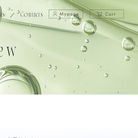
ts
／
Contacts
iew